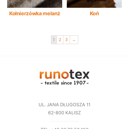
Kołnierzówka melanż
Koń
1
2
3
→
UL. JANA DŁUGOSZA 11
62-800 KALISZ