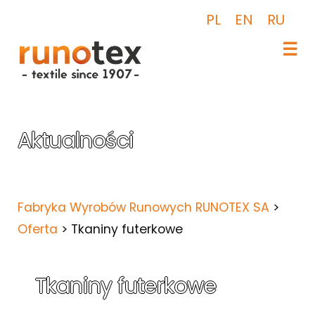
PL
EN
RU
☰
Przejdź
do
treści
Aktualności
Fabryka Wyrobów Runowych RUNOTEX SA
>
Oferta
>
Tkaniny futerkowe
Tkaniny futerkowe