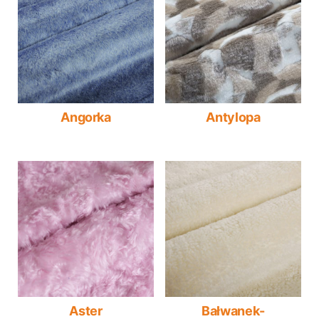
Angorka
Antylopa
Aster
Bałwanek-