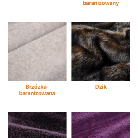
baranizowany
Brzózka-
Dzik
baranizowana