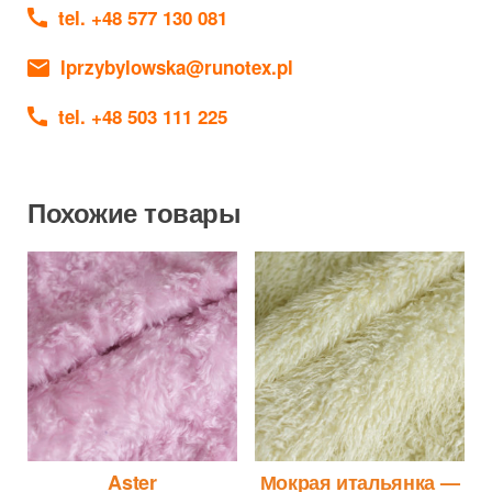
tel. +48 577 130 081
lprzybylowska@runotex.pl
tel. +48 503 111 225
Похожие товары
Aster
Мокрая итальянка —