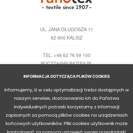
UL. JANA DŁUGOSZA 11
62-800 KALISZ
TEL. +48 62 76 59 100
POCZTA@RUNOTEX.PL
INFORMACJA DOTYCZĄCA PLIKÓW COOKIES
Informujemy, iż w celu optymalizacji treści dostępnych w
naszym serwisie, dostosowania ich do Państwa
POLITYKA PRYWATNOŚCI
indywidualnych potrzeb korzystamy z informacji
POLITYKA SYSTEMU ZARZĄDZANIA
zapisanych za pomocą plików cookies na urządzeniach
DLA SYGNALISTÓW
końcowych użytkowników. Pliki cookies użytkownik może
kontrolować za pomocą ustawień swojej przeglądarki