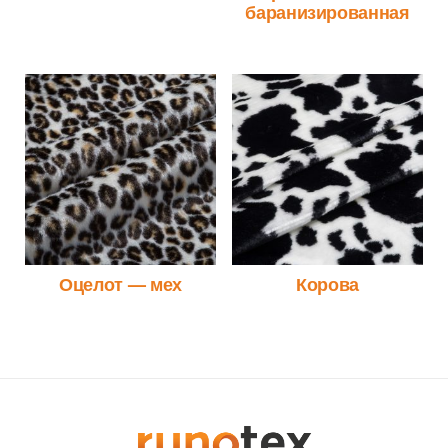
баранизированная
Оцелот — мех
Корова