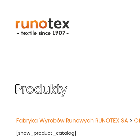
Przejdź
do
treści
Produkty
Fabryka Wyrobów Runowych RUNOTEX SA
>
Of
[show_product_catalog]